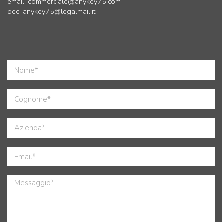
email: commerciale@anykey75.com
pec:
anykey75@legalmail.it