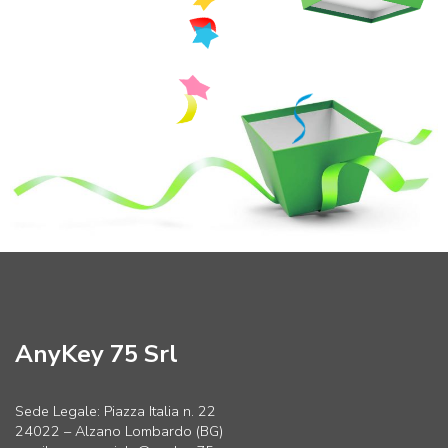
AnyKey 75 Srl
Sede Legale: Piazza Italia n. 22
24022 – Alzano Lombardo (BG)